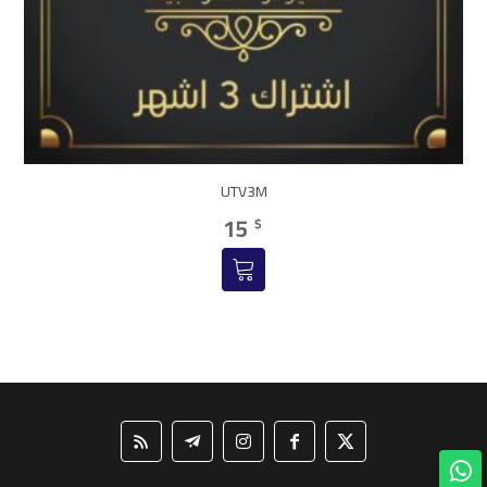
UTV3M
15
$