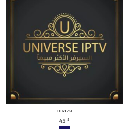
UTV12M
45
$