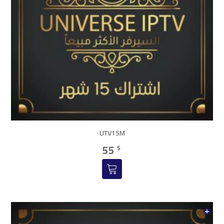
UTV15M
55
$