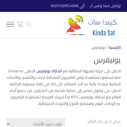
تواصل معنا واتس آبـ
00201028524008
الرئيسية
/ يونيفرس
يونيفرس
احصل على تجربة ترفيهية استثنائية مع
اشتراك يونيفرس
الاصلي Universe
Iptv استمتع بمشاهدة برامج التلفزيون المفضلة لديك، والأفلام، والأحداث
الرياضية بجودة عالية عبر البث المباشر، كل ذلك في باقة ميسورة التكلفة.
احصل على وصول سلس إلى مكتبة ضخمة من المحتوى من جميع أنحاء
العالم مع اشتراك يونيفرس IPTV ابدأ تجربتك الفريدة لمشاهدة التلفزيون
عبر الإنترنت اليوم واستمتع بالتنوع والجودة الاستثنائية.
تم
عرض ⁦6⁩ من كل النتائج