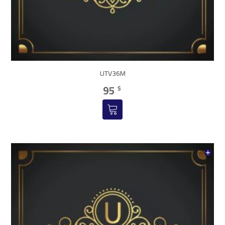
UTV36M
95
$